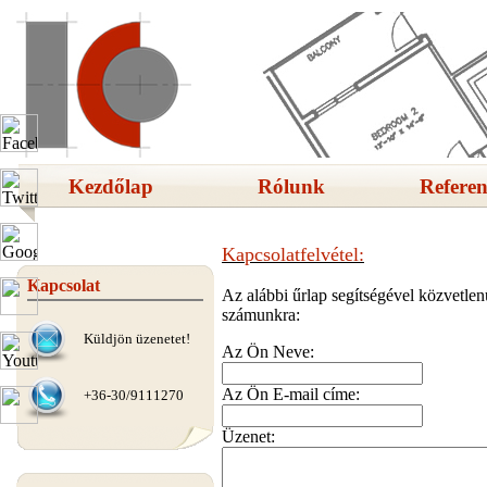
Kezdőlap
Rólunk
Referen
Kapcsolatfelvétel:
Kapcsolat
Az alábbi űrlap segítségével közvetlen
számunkra:
Küldjön üzenetet!
Az Ön Neve:
Az Ön E-mail címe:
+36-30/9111270
Üzenet: